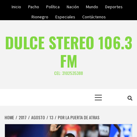
Skip
Inicio
Pacho
Política
Nación
Mundo
Deportes
to
Rionegro
Especiales
Contáctenos
content
DULCE STEREO 106.3
FM
CEL: 3102535388
Primary
Menu
HOME
2017
AGOSTO
13
POR LA PUERTA DE ATRAS