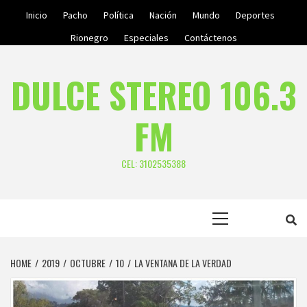
Skip
Inicio
Pacho
Política
Nación
Mundo
Deportes
to
Rionegro
Especiales
Contáctenos
content
DULCE STEREO 106.3
FM
CEL: 3102535388
Primary
Menu
HOME
2019
OCTUBRE
10
LA VENTANA DE LA VERDAD