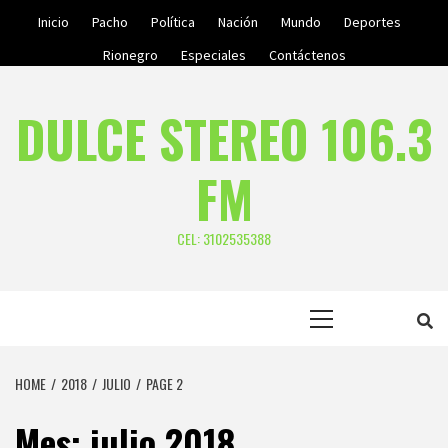
Skip
Inicio
Pacho
Política
Nación
Mundo
Deportes
to
Rionegro
Especiales
Contáctenos
content
DULCE STEREO 106.3
FM
CEL: 3102535388
Primary
Menu
HOME
2018
JULIO
PAGE 2
Mes:
julio 2018