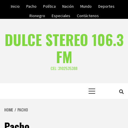
Skip
Inicio
Pacho
Política
Nación
Mundo
Deportes
to
Rionegro
Especiales
Contáctenos
content
DULCE STEREO 106.3
FM
CEL: 3102535388
Primary
Menu
HOME
PACHO
Pacho