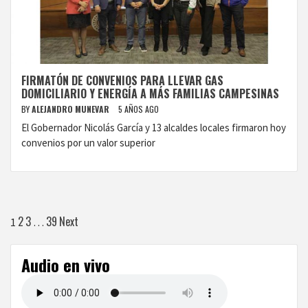
FIRMATÓN DE CONVENIOS PARA LLEVAR GAS
DOMICILIARIO Y ENERGÍA A MÁS FAMILIAS CAMPESINAS
BY
ALEJANDRO MUNEVAR
5 AÑOS AGO
El Gobernador Nicolás García y 13 alcaldes locales firmaron hoy
convenios por un valor superior
Paginación
2
3
39
Next
1
…
de
Audio en vivo
entradas