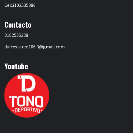
Cel:3102535388
Contacto
3102535388
dulcestereo106.3@gmail.com
Youtube