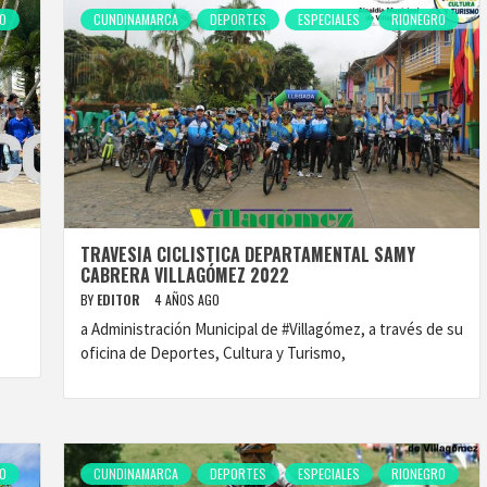
O
CUNDINAMARCA
DEPORTES
ESPECIALES
RIONEGRO
TRAVESIA CICLISTICA DEPARTAMENTAL SAMY
CABRERA VILLAGÓMEZ 2022
BY
EDITOR
4 AÑOS AGO
a Administración Municipal de #Villagómez, a través de su
oficina de Deportes, Cultura y Turismo,
O
CUNDINAMARCA
DEPORTES
ESPECIALES
RIONEGRO