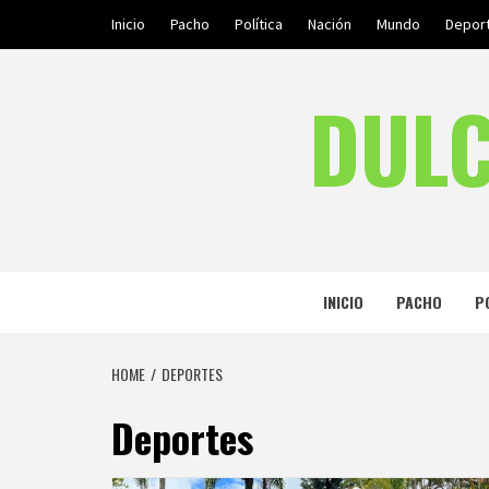
Skip
Inicio
Pacho
Política
Nación
Mundo
Depor
to
content
DULC
INICIO
PACHO
P
HOME
DEPORTES
Deportes