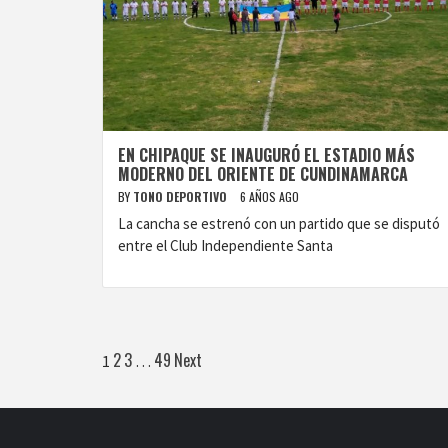
EN CHIPAQUE SE INAUGURÓ EL ESTADIO MÁS
MODERNO DEL ORIENTE DE CUNDINAMARCA
BY
TONO DEPORTIVO
6 AÑOS AGO
La cancha se estrenó con un partido que se disputó
entre el Club Independiente Santa
Paginación
2
3
49
Next
1
…
de
entradas