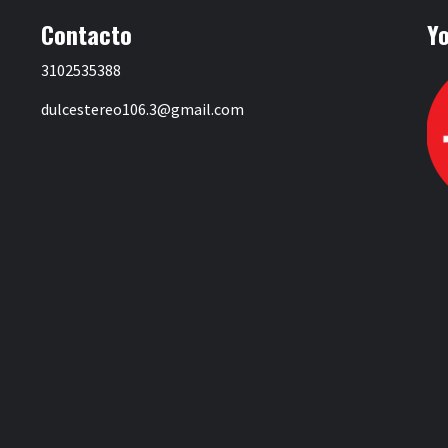
Contacto
Y
3102535388
dulcestereo106.3@gmail.com