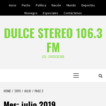
Skip
Inicio
Pacho
Política
Nación
Mundo
Deportes
to
Rionegro
Especiales
Contáctenos
content
DULCE STEREO 106.3
FM
CEL: 3102535388
Primary
Menu
HOME
2019
JULIO
PAGE 2
Mes:
julio 2019