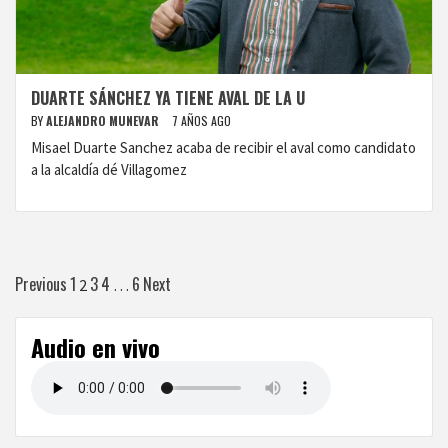
DUARTE SÁNCHEZ YA TIENE AVAL DE LA U
BY
ALEJANDRO MUNEVAR
7 AÑOS AGO
Misael Duarte Sanchez acaba de recibir el aval como candidato
a la alcaldía dé Villagomez
Paginación
Previous
1
3
4
6
Next
2
…
de
Audio en vivo
entradas