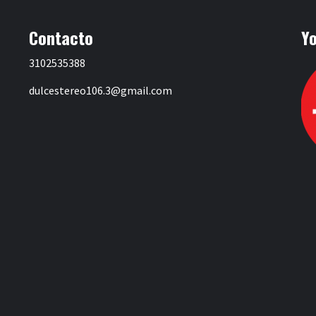
Contacto
Y
3102535388
dulcestereo106.3@gmail.com