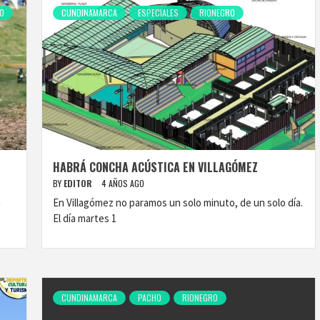
O
CUNDINAMARCA
ESPECIALES
RIONEGRO
HABRÁ CONCHA ACÚSTICA EN VILLAGÓMEZ
BY
EDITOR
4 AÑOS AGO
a
En Villagómez no paramos un solo minuto, de un solo día.
El día martes 1
CUNDINAMARCA
PACHO
RIONEGRO