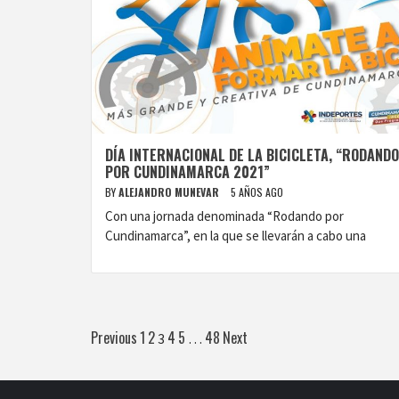
DÍA INTERNACIONAL DE LA BICICLETA, “RODANDO
POR CUNDINAMARCA 2021”
BY
ALEJANDRO MUNEVAR
5 AÑOS AGO
Con una jornada denominada “Rodando por
Cundinamarca”, en la que se llevarán a cabo una
Paginación
Previous
1
2
4
5
48
Next
3
…
de