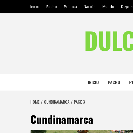
Skip
Inicio
Pacho
Política
Nación
Mundo
Depor
to
content
DULC
INICIO
PACHO
P
HOME
CUNDINAMARCA
PAGE 3
Cundinamarca