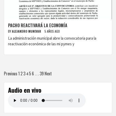
PACHO REACTIVARÁ LA ECONOMÍA
BY
ALEJANDRO MUNEVAR
5 AÑOS AGO
La administración municipal abre la convocatoria para la
reactivación económica de las mi pymes y
Paginación
Previous
1
2
3
5
6
39
Next
4
…
de
Audio en vivo
entradas