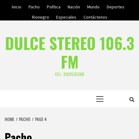
Skip
Inicio
Pacho
Política
Nación
Mundo
Deportes
to
Rionegro
Especiales
Contáctenos
content
DULCE STEREO 106.3
FM
CEL: 3102535388
Primary
Menu
HOME
PACHO
PAGE 4
Pacho