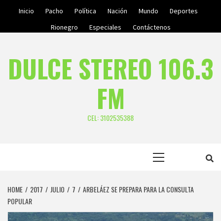
Skip
Inicio
Pacho
Política
Nación
Mundo
Deportes
to
Rionegro
Especiales
Contáctenos
content
DULCE STEREO 106.3
FM
CEL: 3102535388
Primary
Menu
HOME
2017
JULIO
7
ARBELÁEZ SE PREPARA PARA LA CONSULTA
POPULAR