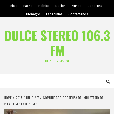
Skip
Inicio
Pacho
Política
Nación
Mundo
Deportes
to
Rionegro
Especiales
Contáctenos
content
DULCE STEREO 106.3
FM
CEL: 3102535388
Primary
Menu
HOME
2017
JULIO
7
COMUNICADO DE PRENSA DEL MINISTERIO DE
RELACIONES EXTERIORES