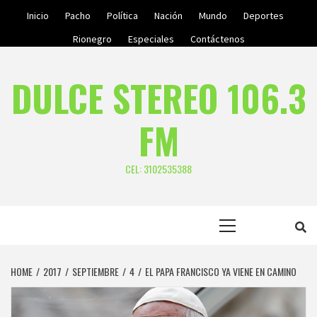
Skip
Inicio
Pacho
Política
Nación
Mundo
Deportes
to
Rionegro
Especiales
Contáctenos
content
DULCE STEREO 106.3
FM
CEL: 3102535388
Primary
Menu
HOME
2017
SEPTIEMBRE
4
EL PAPA FRANCISCO YA VIENE EN CAMINO