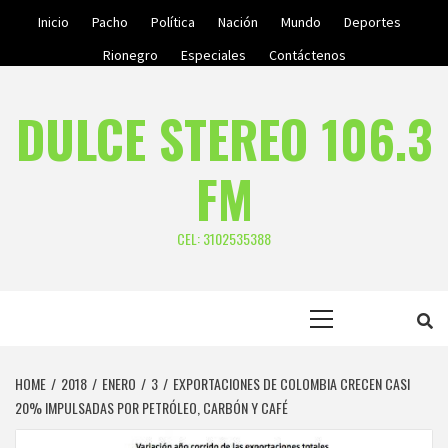
Skip
Inicio
Pacho
Política
Nación
Mundo
Deportes
to
Rionegro
Especiales
Contáctenos
content
DULCE STEREO 106.3
FM
CEL: 3102535388
Primary
Menu
HOME
2018
ENERO
3
EXPORTACIONES DE COLOMBIA CRECEN CASI
20% IMPULSADAS POR PETRÓLEO, CARBÓN Y CAFÉ