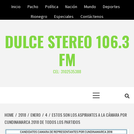
Skip
Inicio
Pacho
Política
Nación
Mundo
Deportes
to
Rionegro
Especiales
Contáctenos
content
DULCE STEREO 106.3
FM
CEL: 3102535388
Primary
Menu
HOME
2018
ENERO
4
ESTOS SON LOS ASPIRANTES A LA CÁMARA POR
CUNDINAMARCA 2018 DE TODOS LOS PARTIDOS