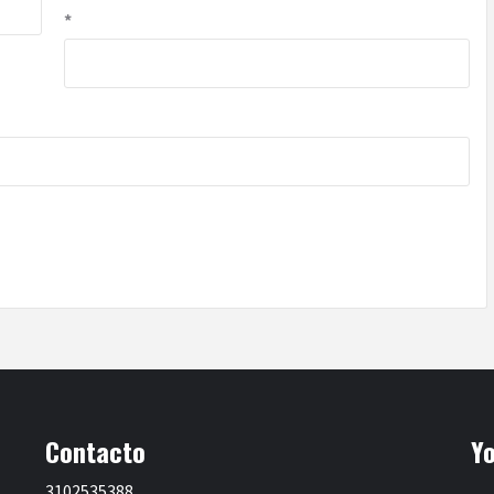
*
Contacto
Y
3102535388