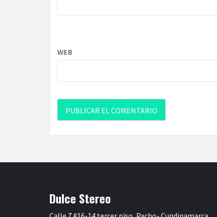
WEB
Dulce Stereo
Calle 7 #16-14 tercer piso, Pacho- Cundinamarca