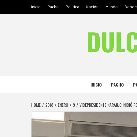
Skip
Inicio
Pacho
Política
Nación
Mundo
Depor
to
content
DULC
INICIO
PACHO
P
HOME
2018
ENERO
9
VICEPRESIDENTE NARANJO INICIÓ 