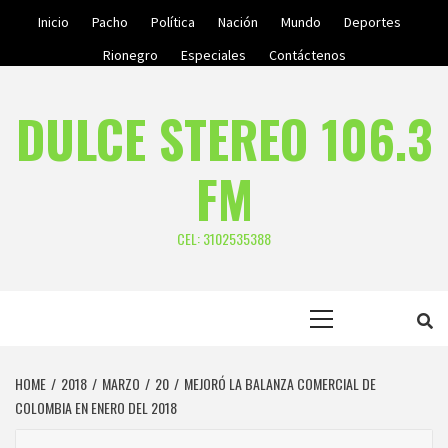
Skip
Inicio
Pacho
Política
Nación
Mundo
Deportes
to
Rionegro
Especiales
Contáctenos
content
DULCE STEREO 106.3
FM
CEL: 3102535388
Primary
Menu
HOME
2018
MARZO
20
MEJORÓ LA BALANZA COMERCIAL DE
COLOMBIA EN ENERO DEL 2018