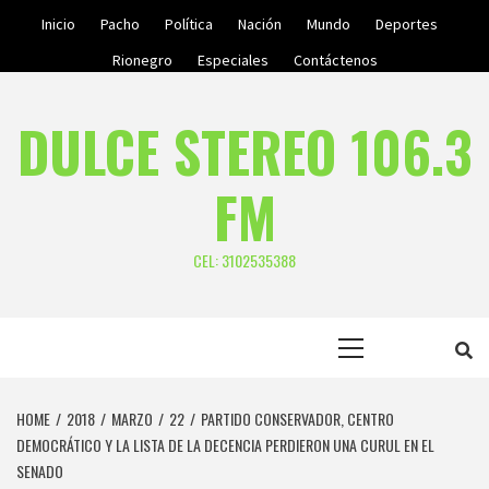
Skip
Inicio
Pacho
Política
Nación
Mundo
Deportes
to
Rionegro
Especiales
Contáctenos
content
DULCE STEREO 106.3
FM
CEL: 3102535388
Primary
Menu
HOME
2018
MARZO
22
PARTIDO CONSERVADOR, CENTRO
DEMOCRÁTICO Y LA LISTA DE LA DECENCIA PERDIERON UNA CURUL EN EL
SENADO