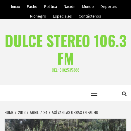
Skip
Inicio
Pacho
Política
Nación
Mundo
Deportes
to
Rionegro
Especiales
Contáctenos
content
DULCE STEREO 106.3
FM
CEL: 3102535388
Primary
Menu
HOME
2018
ABRIL
24
ASÍ VAN LAS OBRAS EN PACHO