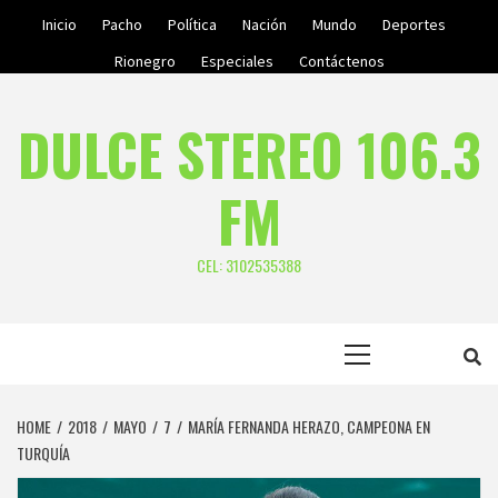
Skip
Inicio
Pacho
Política
Nación
Mundo
Deportes
to
Rionegro
Especiales
Contáctenos
content
DULCE STEREO 106.3
FM
CEL: 3102535388
Primary
Menu
HOME
2018
MAYO
7
MARÍA FERNANDA HERAZO, CAMPEONA EN
TURQUÍA