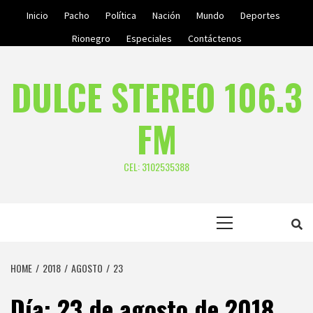
Skip
Inicio
Pacho
Política
Nación
Mundo
Deportes
to
Rionegro
Especiales
Contáctenos
content
DULCE STEREO 106.3
FM
CEL: 3102535388
Primary
Menu
HOME
2018
AGOSTO
23
Día:
23 de agosto de 2018