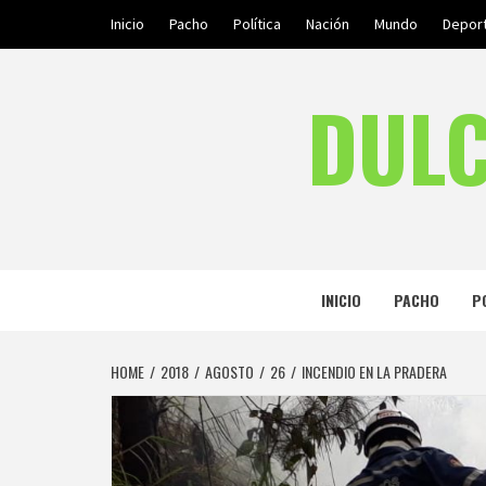
Skip
Inicio
Pacho
Política
Nación
Mundo
Depor
to
content
DULC
INICIO
PACHO
P
HOME
2018
AGOSTO
26
INCENDIO EN LA PRADERA