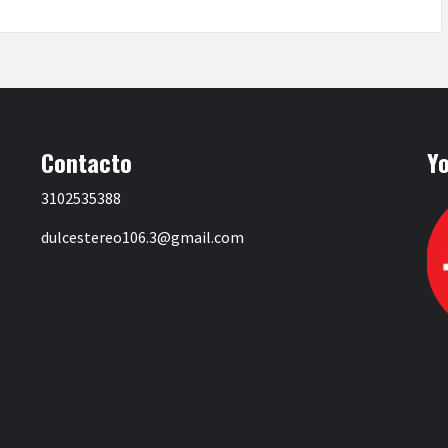
Contacto
Y
3102535388
dulcestereo106.3@gmail.com