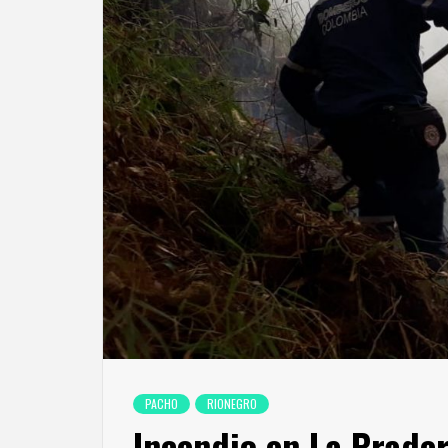
PACHO
RIONEGRO
Incendio en La Prade