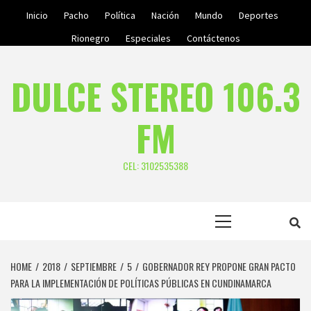
Skip
Inicio
Pacho
Política
Nación
Mundo
Deportes
to
Rionegro
Especiales
Contáctenos
content
DULCE STEREO 106.3
FM
CEL: 3102535388
Primary
Menu
HOME
2018
SEPTIEMBRE
5
GOBERNADOR REY PROPONE GRAN PACTO
PARA LA IMPLEMENTACIÓN DE POLÍTICAS PÚBLICAS EN CUNDINAMARCA