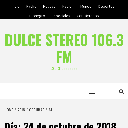
Skip
Inicio
Pacho
Política
Nación
Mundo
Deportes
to
Rionegro
Especiales
Contáctenos
content
DULCE STEREO 106.3
FM
CEL: 3102535388
Primary
Menu
HOME
2018
OCTUBRE
24
Día:
24 de octubre de 2018