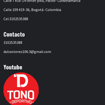
Calle 7 #16-14 tercer piso, Pacho- Cundinamarca
Calle 109 #19-36, Bogotá- Colombia
Cel:3102535388
Contacto
3102535388
dulcestereo106.3@gmail.com
Youtube