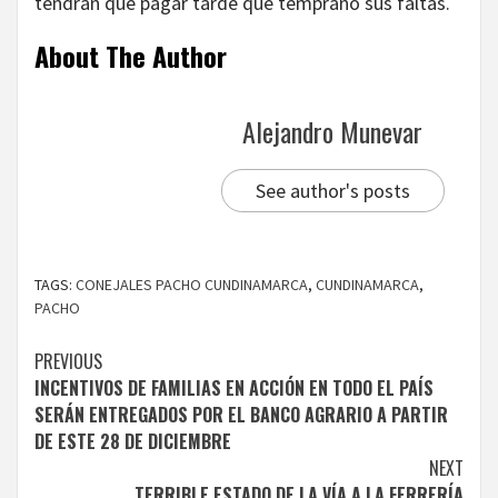
tendrán que pagar tarde que temprano sus faltas.
About The Author
Alejandro Munevar
See author's posts
TAGS:
CONEJALES PACHO CUNDINAMARCA
,
CUNDINAMARCA
,
PACHO
Continue
PREVIOUS
INCENTIVOS DE FAMILIAS EN ACCIÓN EN TODO EL PAÍS
Reading
SERÁN ENTREGADOS POR EL BANCO AGRARIO A PARTIR
DE ESTE 28 DE DICIEMBRE
NEXT
TERRIBLE ESTADO DE LA VÍA A LA FERRERÍA