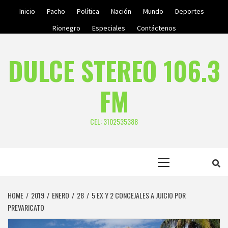
Skip
Inicio
Pacho
Política
Nación
Mundo
Deportes
to
Rionegro
Especiales
Contáctenos
content
DULCE STEREO 106.3
FM
CEL: 3102535388
Primary
Menu
HOME
2019
ENERO
28
5 EX Y 2 CONCEJALES A JUICIO POR
PREVARICATO