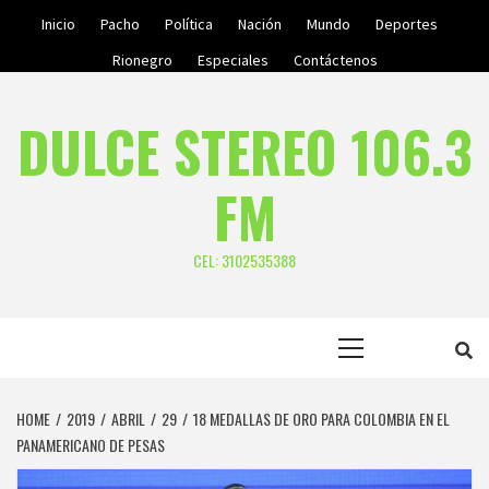
Skip
Inicio
Pacho
Política
Nación
Mundo
Deportes
to
Rionegro
Especiales
Contáctenos
content
DULCE STEREO 106.3
FM
CEL: 3102535388
Primary
Menu
HOME
2019
ABRIL
29
18 MEDALLAS DE ORO PARA COLOMBIA EN EL
PANAMERICANO DE PESAS