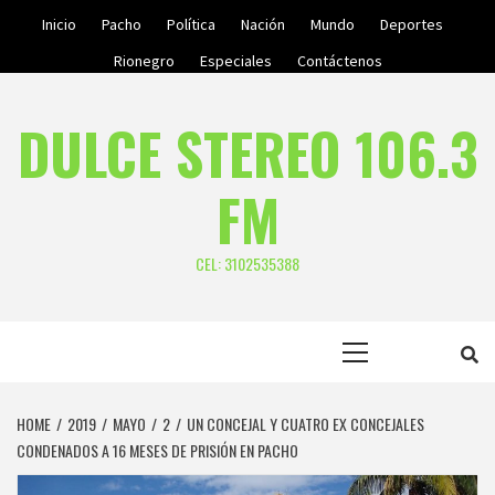
Skip
Inicio
Pacho
Política
Nación
Mundo
Deportes
to
Rionegro
Especiales
Contáctenos
content
DULCE STEREO 106.3
FM
CEL: 3102535388
Primary
Menu
HOME
2019
MAYO
2
UN CONCEJAL Y CUATRO EX CONCEJALES
CONDENADOS A 16 MESES DE PRISIÓN EN PACHO