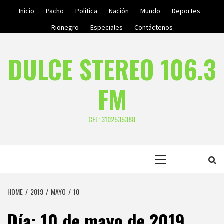
Skip
Inicio
Pacho
Política
Nación
Mundo
Deportes
to
Rionegro
Especiales
Contáctenos
content
DULCE STEREO 106.3
FM
CEL: 3102535388
Primary
Menu
HOME
2019
MAYO
10
Día:
10 de mayo de 2019