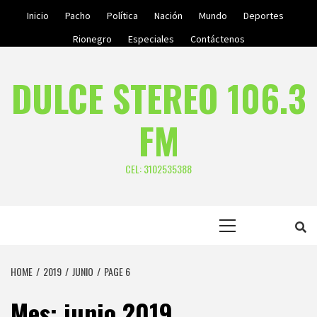
Skip
Inicio
Pacho
Política
Nación
Mundo
Deportes
to
Rionegro
Especiales
Contáctenos
content
DULCE STEREO 106.3
FM
CEL: 3102535388
Primary
Menu
HOME
2019
JUNIO
PAGE 6
Mes:
junio 2019