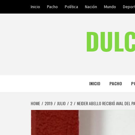
Skip
Inicio
Pacho
Política
Nación
Mundo
Depor
to
content
DULC
INICIO
PACHO
P
HOME
2019
JULIO
2
NEIDER ABELLO RECIBIÓ AVAL DEL P