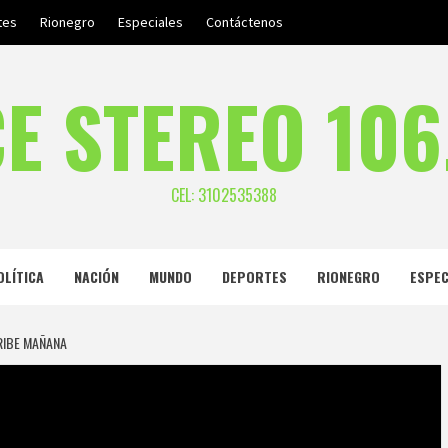
tes
Rionegro
Especiales
Contáctenos
E STEREO 106
CEL: 3102535388
OLÍTICA
NACIÓN
MUNDO
DEPORTES
RIONEGRO
ESPEC
RIBE MAÑANA