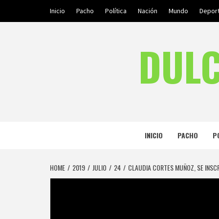
Skip
Inicio
Pacho
Política
Nación
Mundo
Depor
to
content
DULC
INICIO
PACHO
P
HOME
2019
JULIO
24
CLAUDIA CORTES MUÑOZ, SE INSC