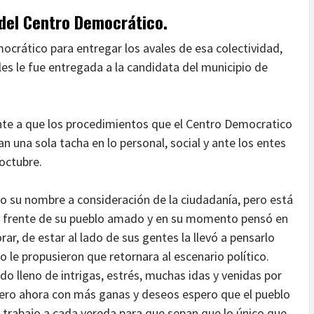
 del Centro Democrático.
crático para entregar los avales de esa colectividad,
s le fue entregada a la candidata del municipio de
te a que los procedimientos que el Centro Democratico
 una sola tacha en lo personal, social y ante los entes
 octubre.
o su nombre a consideración de la ciudadanía, pero está
 al frente de su pueblo amado y en su momento pensó en
rar, de estar al lado de sus gentes la llevó a pensarlo
le propusieron que retornara al escenario político.
do lleno de intrigas, estrés, muchas idas y venidas por
, pero ahora con más ganas y deseos espero que el pueblo
 trabajo a cada vereda para que sepan que lo único que