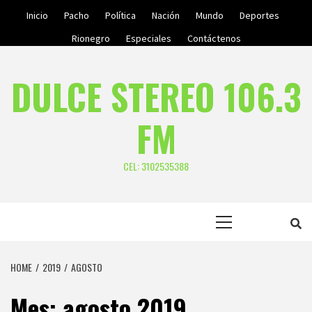
Skip
Inicio
Pacho
Política
Nación
Mundo
Deportes
to
Rionegro
Especiales
Contáctenos
content
DULCE STEREO 106.3
FM
CEL: 3102535388
Primary
Menu
HOME
2019
AGOSTO
Mes:
agosto 2019