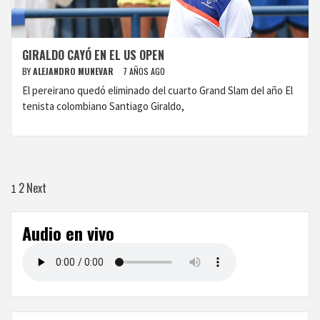
GIRALDO CAYÓ EN EL US OPEN
BY
ALEJANDRO MUNEVAR
7 AÑOS AGO
El pereirano quedó eliminado del cuarto Grand Slam del año El
tenista colombiano Santiago Giraldo,
Paginación
2
Next
1
de
Audio en vivo
entradas