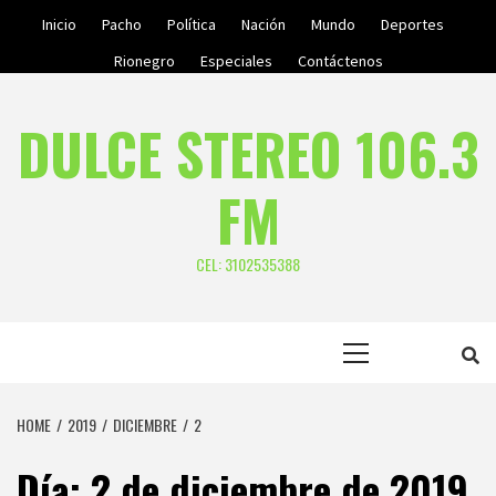
Skip
Inicio
Pacho
Política
Nación
Mundo
Deportes
to
Rionegro
Especiales
Contáctenos
content
DULCE STEREO 106.3
FM
CEL: 3102535388
Primary
Menu
HOME
2019
DICIEMBRE
2
Día:
2 de diciembre de 2019