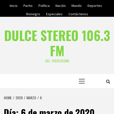
Skip
Inicio
Pacho
Política
Nación
Mundo
Deportes
to
Rionegro
Especiales
Contáctenos
content
DULCE STEREO 106.3
FM
CEL: 3102535388
Primary
Menu
HOME
2020
MARZO
6
Día:
6 de marzo de 2020