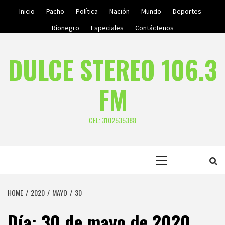
Skip
Inicio
Pacho
Política
Nación
Mundo
Deportes
to
Rionegro
Especiales
Contáctenos
content
DULCE STEREO 106.3
FM
CEL: 3102535388
Primary
Menu
HOME
2020
MAYO
30
Día:
30 de mayo de 2020