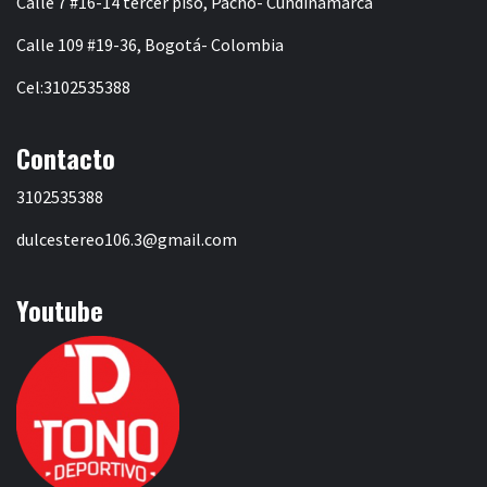
Calle 7 #16-14 tercer piso, Pacho- Cundinamarca
Calle 109 #19-36, Bogotá- Colombia
Cel:3102535388
Contacto
3102535388
dulcestereo106.3@gmail.com
Youtube