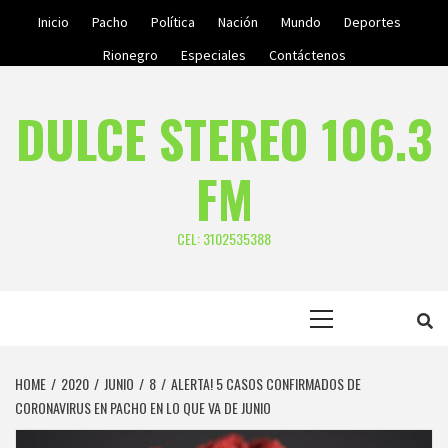
Skip
Inicio
Pacho
Política
Nación
Mundo
Deportes
to
Rionegro
Especiales
Contáctenos
content
DULCE STEREO 106.3
FM
CEL: 3102535388
Primary
Menu
HOME
2020
JUNIO
8
ALERTA! 5 CASOS CONFIRMADOS DE
CORONAVIRUS EN PACHO EN LO QUE VA DE JUNIO