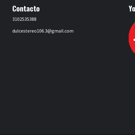
Contacto
Y
3102535388
dulcestereo106.3@gmail.com