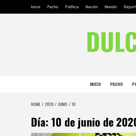
Skip
Inicio
Pacho
Política
Nación
Mundo
Depor
to
content
DULC
INICIO
PACHO
P
HOME
2020
JUNIO
10
Día:
10 de junio de 202