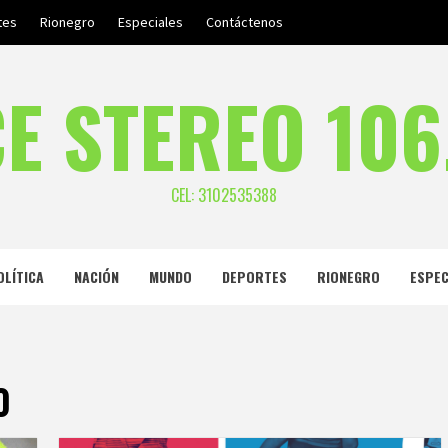
tes
Rionegro
Especiales
Contáctenos
E STEREO 106
CEL: 3102535388
OLÍTICA
NACIÓN
MUNDO
DEPORTES
RIONEGRO
ESPEC
0