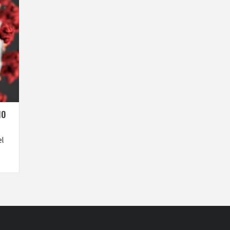
HO
el