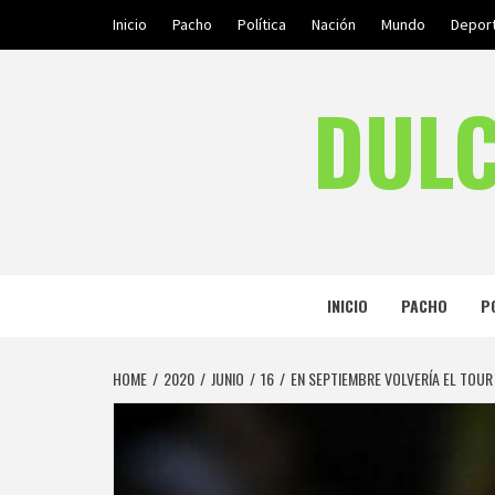
Skip
Inicio
Pacho
Política
Nación
Mundo
Depor
to
content
DULC
INICIO
PACHO
P
HOME
2020
JUNIO
16
EN SEPTIEMBRE VOLVERÍA EL TOUR