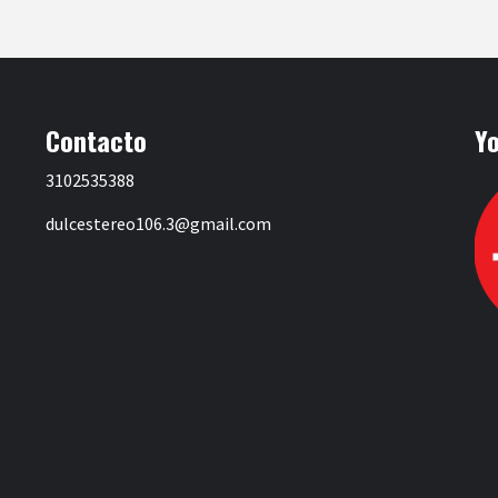
Contacto
Y
3102535388
dulcestereo106.3@gmail.com