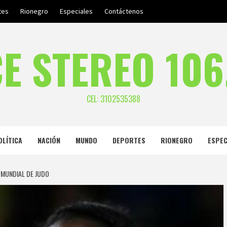
tes
Rionegro
Especiales
Contáctenos
E STEREO 106
CEL: 3102535388
OLÍTICA
NACIÓN
MUNDO
DEPORTES
RIONEGRO
ESPEC
 MUNDIAL DE JUDO