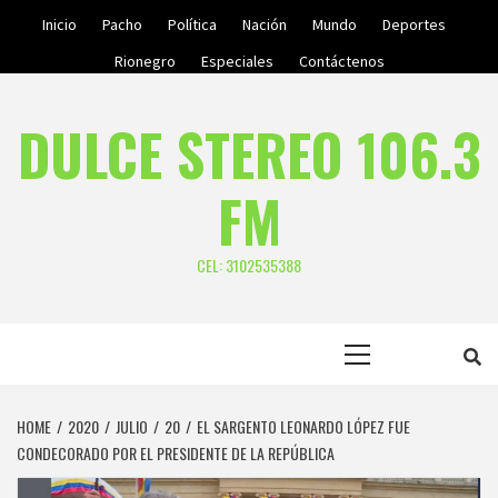
Skip
Inicio
Pacho
Política
Nación
Mundo
Deportes
to
Rionegro
Especiales
Contáctenos
content
DULCE STEREO 106.3
FM
CEL: 3102535388
Primary
Menu
HOME
2020
JULIO
20
EL SARGENTO LEONARDO LÓPEZ FUE
CONDECORADO POR EL PRESIDENTE DE LA REPÚBLICA