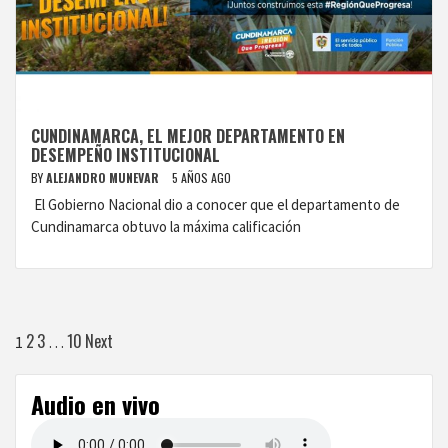
CUNDINAMARCA, EL MEJOR DEPARTAMENTO EN
DESEMPEÑO INSTITUCIONAL
BY
ALEJANDRO MUNEVAR
5 AÑOS AGO
El Gobierno Nacional dio a conocer que el departamento de
Cundinamarca obtuvo la máxima calificación
Paginación
2
3
10
Next
1
…
de
Audio en vivo
entradas