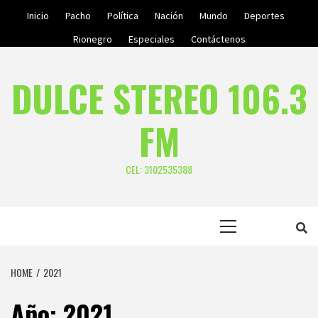
Skip
Inicio
Pacho
Política
Nación
Mundo
Deportes
to
Rionegro
Especiales
Contáctenos
content
DULCE STEREO 106.3
FM
CEL: 3102535388
Primary
Menu
HOME
2021
Año:
2021