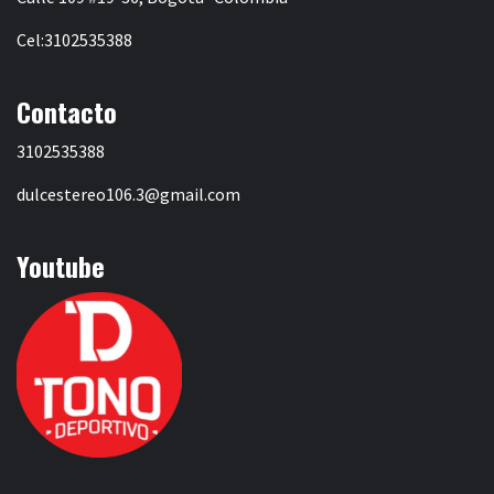
Cel:3102535388
Contacto
3102535388
dulcestereo106.3@gmail.com
Youtube