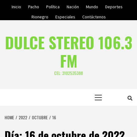
Skip
Inicio
Pacho
Política
Nación
Mundo
Deportes
to
Rionegro
Especiales
Contáctenos
content
DULCE STEREO 106.3
FM
CEL: 3102535388
Primary
Menu
HOME
2022
OCTUBRE
16
Día:
16 de octubre de 2022