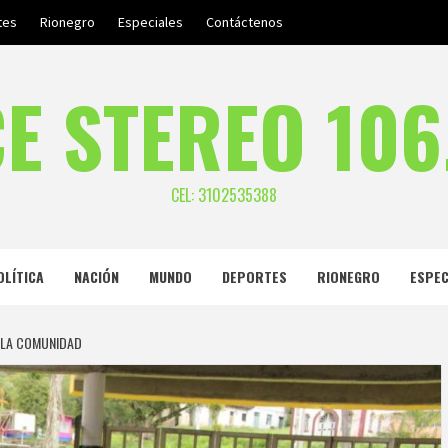
tes
Rionegro
Especiales
Contáctenos
E STEREO 106
CEL: 3102535388
OLÍTICA
NACIÓN
MUNDO
DEPORTES
RIONEGRO
ESPEC
 LA COMUNIDAD