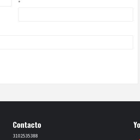
*
Contacto
Y
3102535388