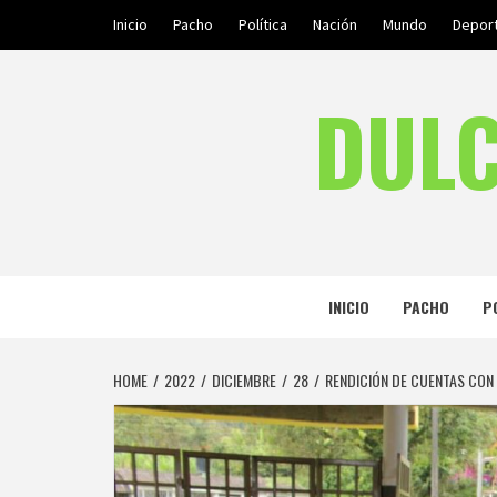
Skip
Inicio
Pacho
Política
Nación
Mundo
Depor
to
content
DULC
INICIO
PACHO
P
HOME
2022
DICIEMBRE
28
RENDICIÓN DE CUENTAS CON