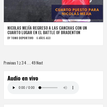
NICOLAS MEJÍA REGRESO A LAS CANCHAS CON UN
CUARTO LUGAR EN EL BATTLE OF BRADENTON
BY
TONO DEPORTIVO
6 AÑOS AGO
Paginación
Previous
1
3
4
49
Next
2
…
de
Audio en vivo
entradas