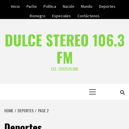
Skip
Inicio
Pacho
Política
Nación
Mundo
Deportes
to
Rionegro
Especiales
Contáctenos
content
DULCE STEREO 106.3
FM
CEL: 3102535388
Primary
Menu
HOME
DEPORTES
PAGE 2
Deportes