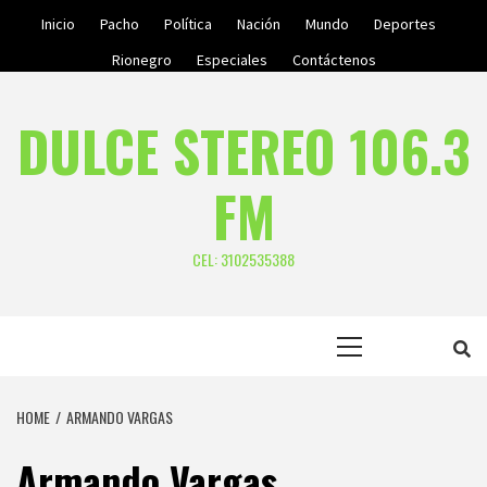
Skip
Inicio
Pacho
Política
Nación
Mundo
Deportes
to
Rionegro
Especiales
Contáctenos
content
DULCE STEREO 106.3
FM
CEL: 3102535388
Primary
Menu
HOME
ARMANDO VARGAS
Armando Vargas