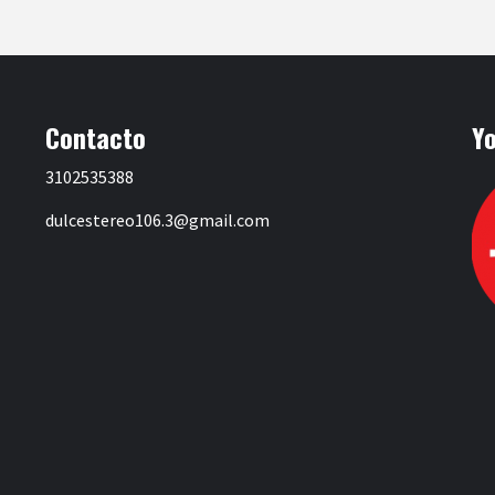
Contacto
Y
3102535388
dulcestereo106.3@gmail.com