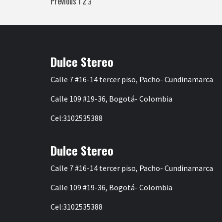
Paginación
Previous
1
2
3
de
entradas
Dulce Stereo
Calle 7 #16-14 tercer piso, Pacho- Cundinamarca
Calle 109 #19-36, Bogotá- Colombia
Cel:3102535388
Dulce Stereo
Calle 7 #16-14 tercer piso, Pacho- Cundinamarca
Calle 109 #19-36, Bogotá- Colombia
Cel:3102535388