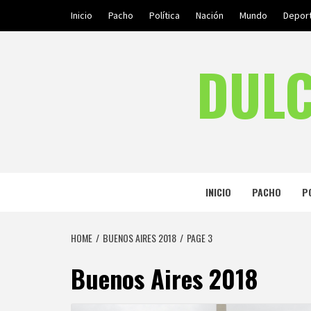
Skip
Inicio
Pacho
Política
Nación
Mundo
Depor
to
content
DULC
INICIO
PACHO
P
HOME
BUENOS AIRES 2018
PAGE 3
Buenos Aires 2018