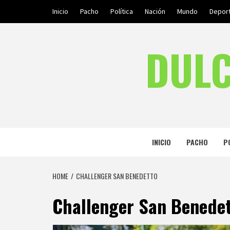
Skip
Inicio
Pacho
Política
Nación
Mundo
Depor
to
content
DULC
INICIO
PACHO
P
HOME
CHALLENGER SAN BENEDETTO
Challenger San Benede