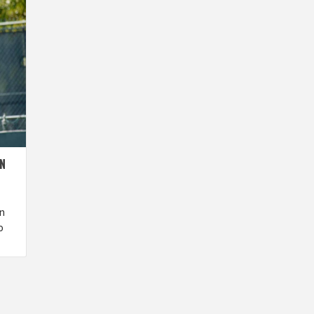
N
ón
o