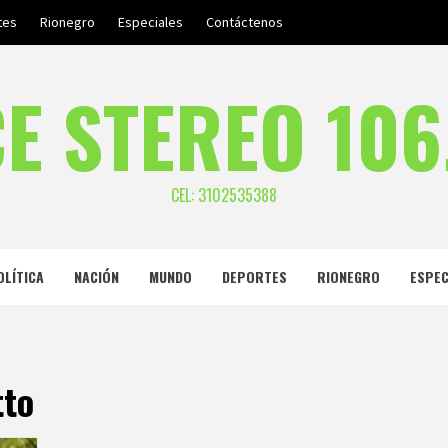
tes
Rionegro
Especiales
Contáctenos
E STEREO 106
CEL: 3102535388
OLÍTICA
NACIÓN
MUNDO
DEPORTES
RIONEGRO
ESPEC
tto