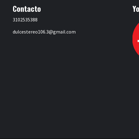
Contacto
Y
3102535388
dulcestereo106.3@gmail.com