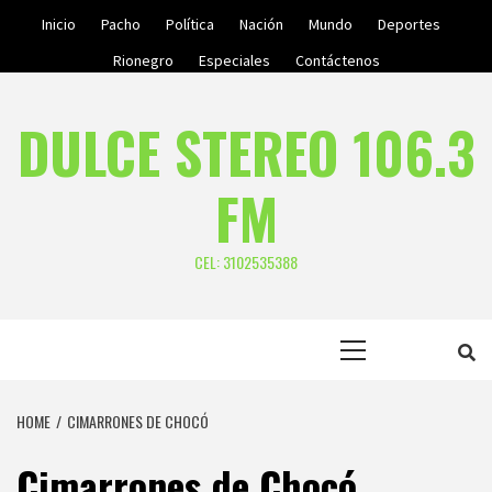
Skip
Inicio
Pacho
Política
Nación
Mundo
Deportes
to
Rionegro
Especiales
Contáctenos
content
DULCE STEREO 106.3
FM
CEL: 3102535388
Primary
Menu
HOME
CIMARRONES DE CHOCÓ
Cimarrones de Chocó