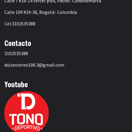
Calle 7 #16-14 tercer piso, Pacho- Cundinamarca
Calle 109 #19-36, Bogotá- Colombia
Cel:3102535388
Contacto
3102535388
dulcestereo106.3@gmail.com
Youtube