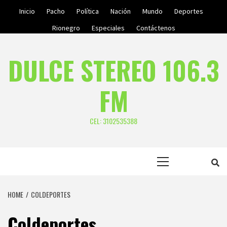
Skip
Inicio
Pacho
Política
Nación
Mundo
Deportes
to
Rionegro
Especiales
Contáctenos
content
DULCE STEREO 106.3
FM
CEL: 3102535388
Primary
Menu
HOME
COLDEPORTES
Coldeportes