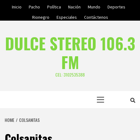
Skip
Inicio
Pacho
Política
Nación
Mundo
Deportes
to
Rionegro
Especiales
Contáctenos
content
DULCE STEREO 106.3
FM
CEL: 3102535388
Primary
Menu
HOME
COLSANITAS
Colsanitas