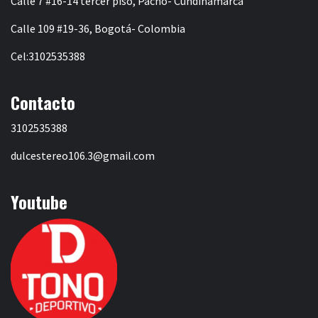
Calle 7 #16-14 tercer piso, Pacho- Cundinamarca
Calle 109 #19-36, Bogotá- Colombia
Cel:3102535388
Contacto
3102535388
dulcestereo106.3@gmail.com
Youtube