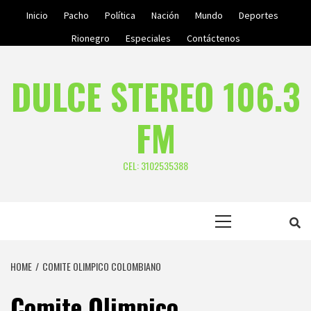
Skip
Inicio
Pacho
Política
Nación
Mundo
Deportes
to
Rionegro
Especiales
Contáctenos
content
DULCE STEREO 106.3
FM
CEL: 3102535388
Primary
Menu
HOME
COMITE OLIMPICO COLOMBIANO
Comite Olimpico