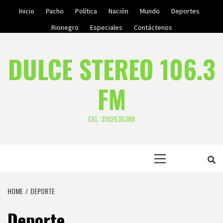
Skip
Inicio
Pacho
Política
Nación
Mundo
Deportes
to
Rionegro
Especiales
Contáctenos
content
DULCE STEREO 106.3
FM
CEL: 3102535388
Primary
Menu
HOME
DEPORTE
Deporte