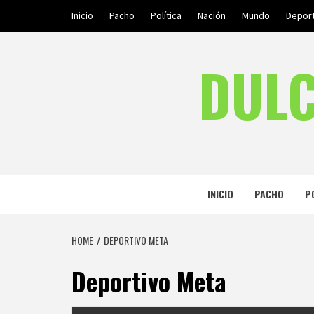
Skip
Inicio
Pacho
Política
Nación
Mundo
Depor
to
content
DULC
INICIO
PACHO
P
HOME
DEPORTIVO META
Deportivo Meta