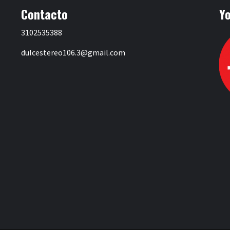
Contacto
Y
3102535388
dulcestereo106.3@gmail.com